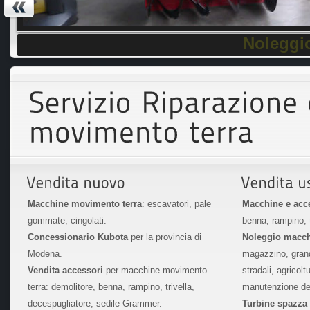
Servizi per 
Macchine movimento terra
: escavatori, pale
Macchine e acce
gommate, cingolati.
benna, rampino, t
Concessionario Kubota
per la provincia di
Noleggio macc
Modena.
magazzino, grandi
Vendita accessori
per macchine movimento
stradali, agricolt
terra: demolitore, benna, rampino, trivella,
manutenzione de
decespugliatore, sedile Grammer.
Turbine spazza