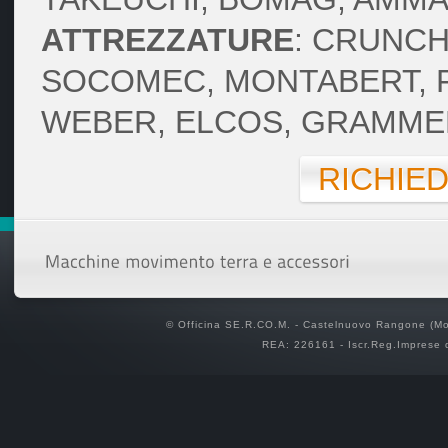
ATTREZZATURE
: CRUNCHY
SOCOMEC, MONTABERT, F
WEBER, ELCOS, GRAMME
RICHIE
© Officina SE.R.CO.M. - Castelnuovo Rangone (Mod
REA: 226161 - Iscr.Reg.Imprese 